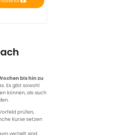
material
oach
Wochen bis hin zu
s. Es gibt sowohl
en können, als auch
den.
 Vorfeld prüfen,
Manche Kurse setzen
m verteilt sind.