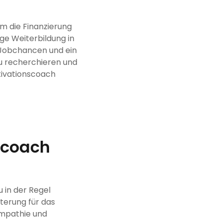
um die Finanzierung
ige Weiterbildung in
 Jobchancen und ein
zu recherchieren und
tivationscoach
scoach
 in der Regel
sterung für das
Empathie und