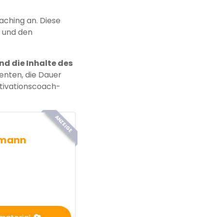
aching an. Diese
 und den
nd die Inhalte des
enten, die Dauer
otivationscoach-
ANZEIGE
zmann