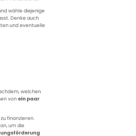
und wähle diejenige
sst. Denke auch
iten und eventuelle
 nachdem, welchen
nnen von
ein paar
zu finanzieren.
an, um die
dungsförderung