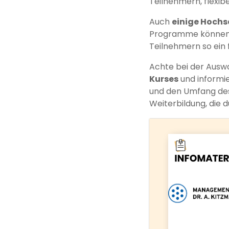
Teilnehmern, flexibe
Auch
einige Hochs
Programme können t
Teilnehmern so ein 
Achte bei der Ausw
Kurses
und informie
und den Umfang des 
Weiterbildung, die d