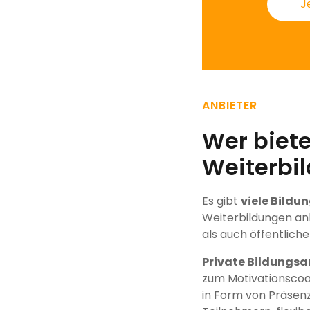
J
ANBIETER
Wer biet
Weiterbi
Es gibt
viele Bildu
Weiterbildungen an
als auch öffentlich
Private Bildungsa
zum Motivationscoac
in Form von Präsen