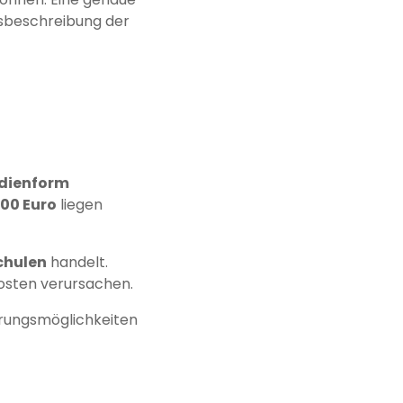
gsbeschreibung der
udienform
400 Euro
liegen
chulen
handelt.
osten verursachen.
erungsmöglichkeiten