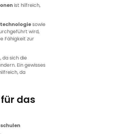
ionen
ist hilfreich,
technologie
sowie
urchgeführt wird,
e Fähigkeit zur
t
, da sich die
ndern. Ein gewisses
ilfreich, da
für das
hschulen
n
.