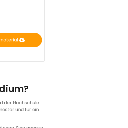
material
udium?
nd der Hochschule.
mester und für ein
können. Eine genaue