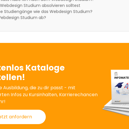
Webdesign Studium absolvieren solltest
che Studiengänge wie das Webdesign Studium?
 Webdesign Studium ab?
tenlos Kataloge
ellen!
e Ausbildung, die zu dir passt - mit
erten Infos zu Kursinhalten, Karrierechancen
hr!
etzt anfordern