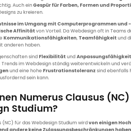
htig. Auch ein
Gespür für Farben, Formen und Proport
signs zu kreieren.
ntnisse im Umgang mit Computerprogrammen und -
sche Affinität
von Vorteil. Da Webdesign oft in Teams d
te
Kommunikationsfähigkeiten
,
Teamfähigkeit
und di
t anderen haben.
igenschaften sind
Flexibilität
und
Anpassungsfähigkei
e Trends im Webdesign ständig weiterentwickeln und verä
gen
und eine hohe
Frustrationstoleranz
sind ebenfalls h
usfordernd sein kann.
inen Numerus Clausus (NC) 
gn Studium?
s (NC) für das Webdesign Studium wird
von einigen Hoc
rend andere keine Zulassungsbeschränkungen habe