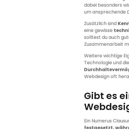
dabei besonders wic
um ansprechende De
Zusätzlich sind
Ken
eine gewisse
techni
solltest du auch gu
Zusammenarbeit mi
Weitere wichtige E
Technologie und di
Durchhaltevermö
Webdesign oft hera
Gibt es e
Webdesi
Ein Numerus Clausu
festgesetzt, wäh