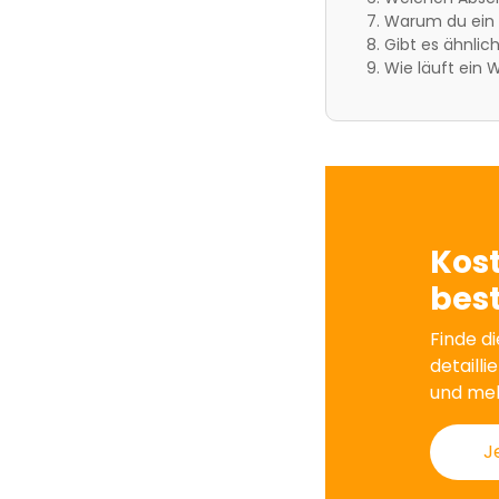
Warum du ein 
Gibt es ähnli
Wie läuft ein
Kos
best
Finde di
detailli
und me
J