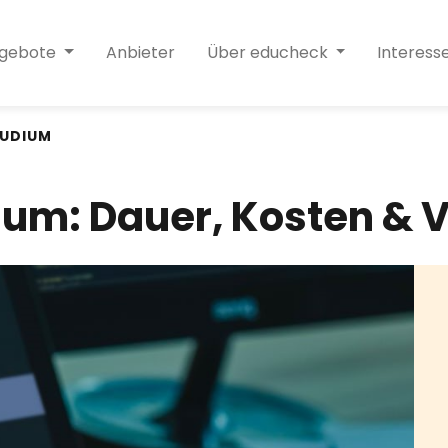
ngebote
Anbieter
Über educheck
Interess
TUDIUM
um: Dauer, Kosten & 