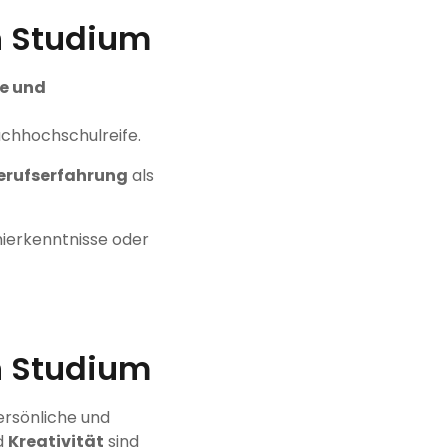
n Studium
e und
achhochschulreife.
erufserfahrung
als
erkenntnisse oder
n Studium
ersönliche und
d
Kreativität
sind