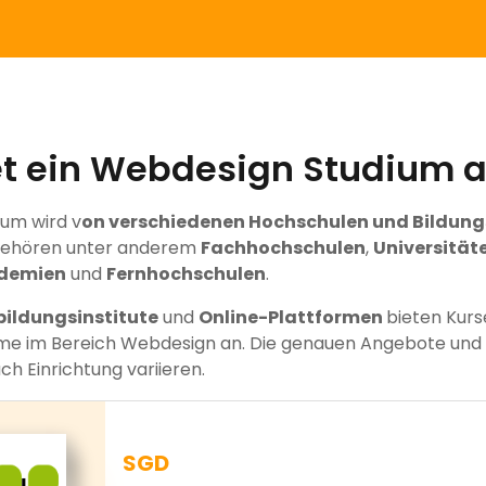
et ein Webdesign Studium 
ium wird v
on verschiedenen Hochschulen und Bildung
 gehören unter anderem
Fachhochschulen
,
Universität
demien
und
Fernhochschulen
.
bildungsinstitute
und
Online-Plattformen
bieten Kurs
me im Bereich Webdesign an. Die genauen Angebote un
ch Einrichtung variieren.
SGD