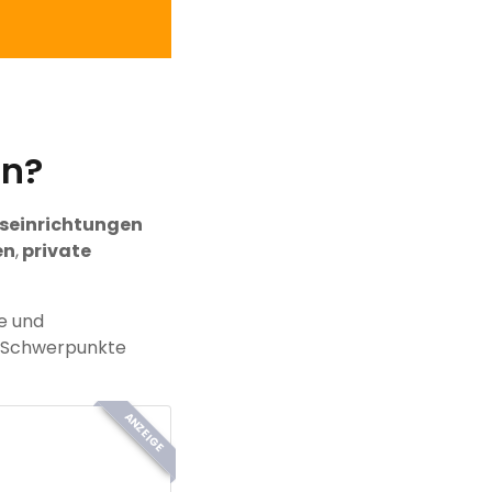
an?
seinrichtungen
en
,
private
e und
d Schwerpunkte
ANZEIGE