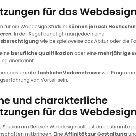
tzungen für das Webdesig
n für ein Webdesign Studium
können je nach Hochschul
ieren
. In der Regel benötigt man jedoch eine
sberechtigung
wie beispielsweise das Abitur oder die F
 eine
berufliche Qualifikation
oder eine
mehrjährige B
ung anerkannt.
nnen bestimmte
fachliche Vorkenntnisse
wie Programmi
gserfahrung von Vorteil sein.
he und charakterliche
tzungen für das Webdesig
es Studium im Bereich Webdesign solltest du bestimmte p
nschaften mitbringen. Eine
Affinität zur Gestaltung
un