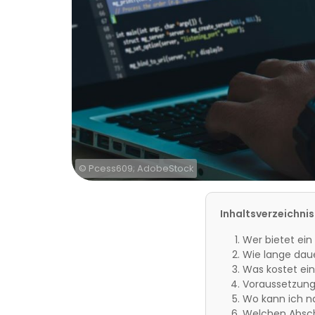
© Pcess609; AdobeStock
Inhaltsverzeichnis
Wer bietet ei
Wie lange dau
Was kostet ei
Voraussetzung
Wo kann ich n
Welchen Absc