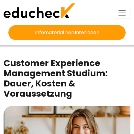
Infomaterial herunterladen
EDUCHECK
STUDIUM
CUSTOMER EXPERIENCE MANAGEMENT STUDIUM
Customer Experience
Management Studium:
Dauer, Kosten &
Voraussetzung