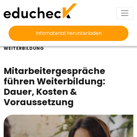
Infomaterial herunterladen
EDUCHECK
AUSBILDUNG
MITARBEITERGESPRÄCHE FÜHREN
WEITERBILDUNG
Mitarbeitergespräche
führen Weiterbildung:
Dauer, Kosten &
Voraussetzung