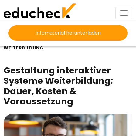
Infomaterial herunterladen
EDUCHECK
AUSBILDUNG
GESTALTUNG INTERAKTIVER SYSTEME
WEITERBILDUNG
Gestaltung interaktiver
Systeme Weiterbildung:
Dauer, Kosten &
Voraussetzung