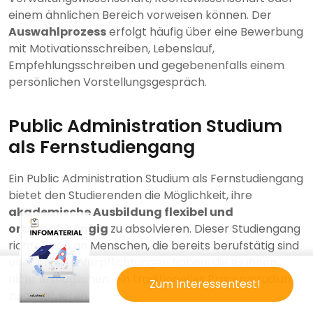
einem ähnlichen Bereich vorweisen können. Der
Auswahlprozess
erfolgt häufig über eine Bewerbung
mit Motivationsschreiben, Lebenslauf,
Empfehlungsschreiben und gegebenenfalls einem
persönlichen Vorstellungsgespräch.
Public Administration Studium
als Fernstudiengang
Ein Public Administration Studium als Fernstudiengang
bietet den Studierenden die Möglichkeit, ihre
akademische Ausbildung flexibel und
ortsunabhängig
zu absolvieren. Dieser Studiengang
richtet sich an Menschen, die bereits berufstätig sind
oder andere Verpflichtungen haben, die es ihnen
nicht ermöglichen, ein traditionelles Präsenzstudium
Zum Interessentest!
zu absolvieren.