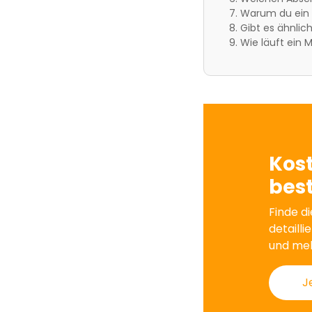
Warum du ein 
Gibt es ähnli
Wie läuft ein
Kos
best
Finde di
detailli
und me
J