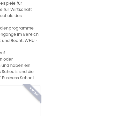
ispiele für
 für Wirtschaft
hschule des
 Studienprogramme
iengänge im Bereich
ft und Recht, WHU -
auf
en oder
n und haben ein
 Schools sind die
 Business School.
ANZEIGE