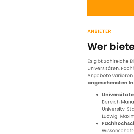
ANBIETER
Wer biet
Es gibt zahlreiche 
Universitäten, Fach
Angebote variieren 
angesehensten
In
Universität
Bereich Manag
University, S
Ludwig-Maximi
Fachhochsc
Wissenschafte