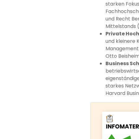
starken Fokus
Fachhochschu
und Recht Ber
Mittelstands 
Private Hoc
und kleinere 
Management an
Otto Beishei
Business Sc
betriebswirts
eigenständige
starkes Netzw
Harvard Busin