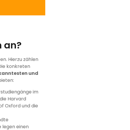
m an?
en. Hierzu zählen
Die konkreten
kanntesten und
ieten:
erstudiengänge im
 die Harvard
of Oxford und die
ndte
e legen einen