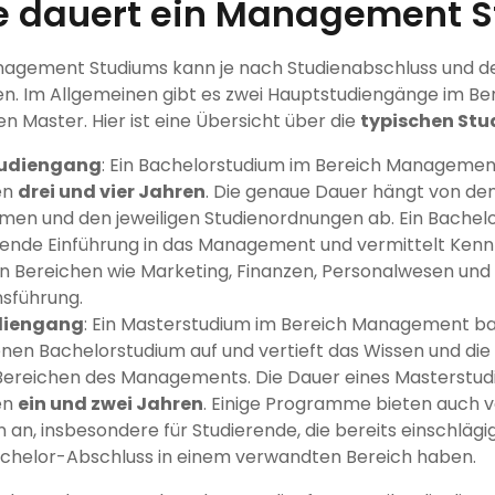
e dauert ein Management 
nagement Studiums kann je nach Studienabschluss und d
ren. Im Allgemeinen gibt es zwei Hauptstudiengänge im 
n Master. Hier ist eine Übersicht über die
typischen St
tudiengang
: Ein Bachelorstudium im Bereich Management
en
drei und vier Jahren
. Die genaue Dauer hängt von de
men und den jeweiligen Studienordnungen ab. Ein Bachel
ende Einführung in das Management und vermittelt Kennt
n Bereichen wie Marketing, Finanzen, Personalwesen und
sführung.
diengang
: Ein Masterstudium im Bereich Management ba
en Bachelorstudium auf und vertieft das Wissen und die 
Bereichen des Managements. Die Dauer eines Masterstudi
en
ein und zwei Jahren
. Einige Programme bieten auch v
 an, insbesondere für Studierende, die bereits einschläg
achelor-Abschluss in einem verwandten Bereich haben.