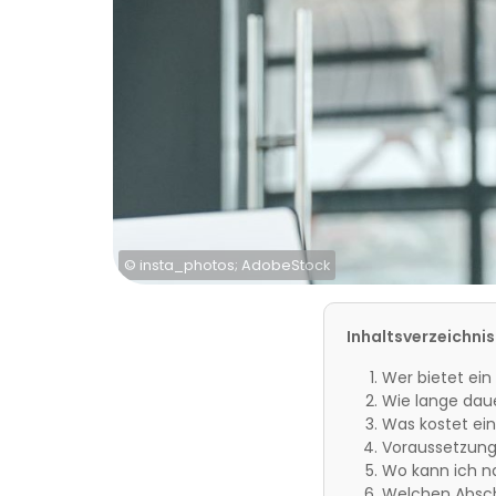
© insta_photos; AdobeStock
Inhaltsverzeichnis
Wer bietet ei
Wie lange dau
Was kostet e
Voraussetzun
Wo kann ich 
Welchen Absc