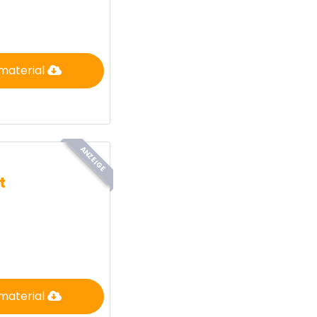
material
ANZEIGE
t
material