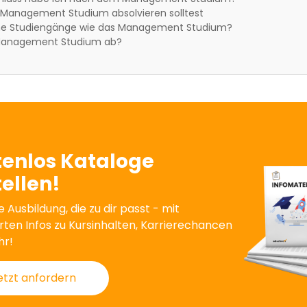
Management Studium absolvieren solltest
che Studiengänge wie das Management Studium?
 Management Studium ab?
tenlos Kataloge
ellen!
e Ausbildung, die zu dir passt - mit
erten Infos zu Kursinhalten, Karrierechancen
hr!
etzt anfordern