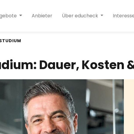
ngebote
Anbieter
Über educheck
Interess
STUDIUM
ium: Dauer, Kosten 