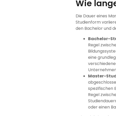
Wie lang
Die Dauer eines Ma
Studienform variie
den Bachelor und de
Bachelor-S
Regel zwisch
Bildungssyste
eine grundleg
verschiedene
Unternehmen
Master-Stu
abgeschlossen
spezifischen 
Regel zwisch
Studiendauern
oder einen B