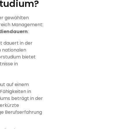
Studium?
er gewählten
Bereich Management:
udiendauern
:
 dauert in der
n nationalen
orstudium bietet
nisse in
ut auf einem
Fähigkeiten in
ums beträgt in der
erkürzte
ige Berufserfahrung