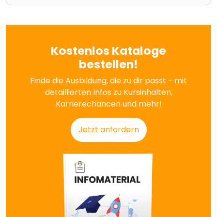
Kostenlos Kataloge
bestellen!
Finde die Ausbildung, die zu dir passt - mit
detaillierten Infos zu Kursinhalten,
Karrierechancen und mehr!
Jetzt anfordern