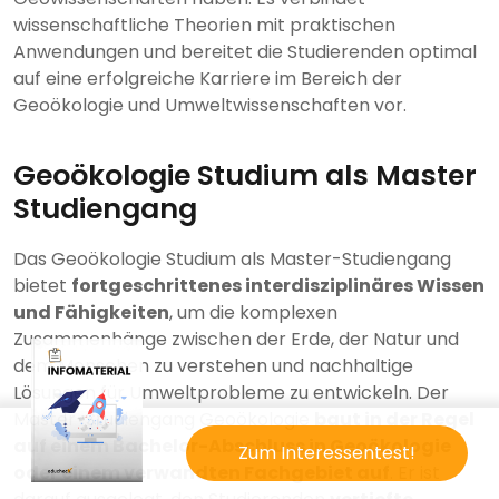
wissenschaftliche Theorien mit praktischen
Anwendungen und bereitet die Studierenden optimal
auf eine erfolgreiche Karriere im Bereich der
Geoökologie und Umweltwissenschaften vor.
Geoökologie Studium als Master
Studiengang
Das Geoökologie Studium als Master-Studiengang
bietet
fortgeschrittenes interdisziplinäres Wissen
und Fähigkeiten
, um die komplexen
Zusammenhänge zwischen der Erde, der Natur und
dem Menschen zu verstehen und nachhaltige
Lösungen für Umweltprobleme zu entwickeln. Der
Master-Studiengang Geoökologie
baut in der Regel
auf einem Bachelor-Abschluss in Geoökologie
Zum Interessentest!
oder einem verwandten Fachgebiet auf
. Er ist