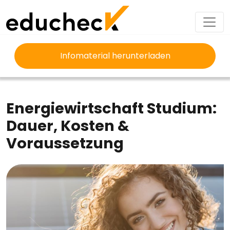
Infomaterial herunterladen
EDUCHECK
STUDIUM
ENERGIEWIRTSCHAFT STUDIUM
Energiewirtschaft Studium:
Dauer, Kosten &
Voraussetzung