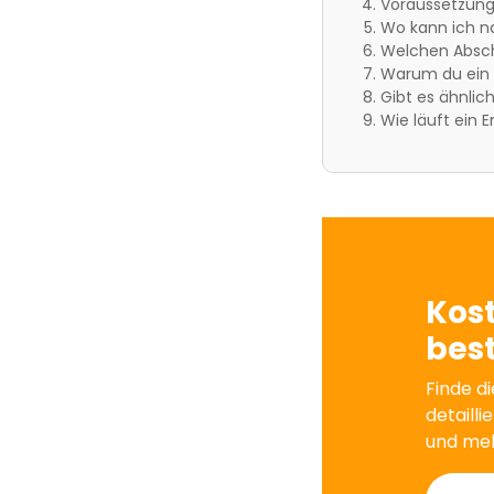
Voraussetzung
Wo kann ich n
Welchen Absch
Warum du ein E
Gibt es ähnli
Wie läuft ein 
Kos
best
Finde di
detailli
und me