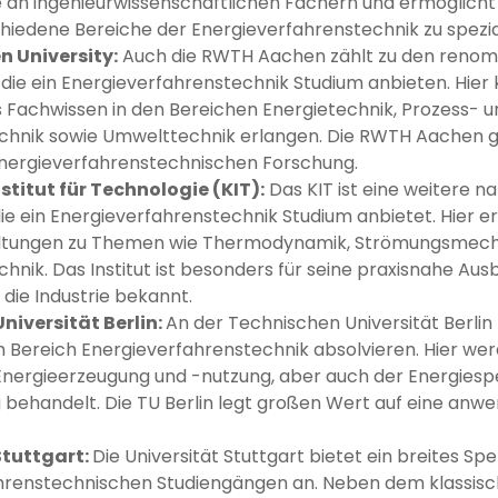
e an ingenieurwissenschaftlichen Fächern und ermöglicht
chiedene Bereiche der Energieverfahrenstechnik zu spezial
 University:
Auch die RWTH Aachen zählt zu den reno
die ein Energieverfahrenstechnik Studium anbieten. Hier
s Fachwissen in den Bereichen Energietechnik, Prozess- u
hnik sowie Umwelttechnik erlangen. Die RWTH Aachen gil
energieverfahrenstechnischen Forschung.
stitut für Technologie (KIT):
Das KIT ist eine weitere 
ie ein Energieverfahrenstechnik Studium anbietet. Hier e
ltungen zu Themen wie Thermodynamik, Strömungsmech
hnik. Das Institut ist besonders für seine praxisnahe Aus
die Industrie bekannt.
niversität Berlin:
An der Technischen Universität Berlin
m Bereich Energieverfahrenstechnik absolvieren. Hier we
Energieerzeugung und -nutzung, aber auch der Energiesp
behandelt. Die TU Berlin legt großen Wert auf eine anwe
Stuttgart:
Die Universität Stuttgart bietet ein breites S
hrenstechnischen Studiengängen an. Neben dem klassis