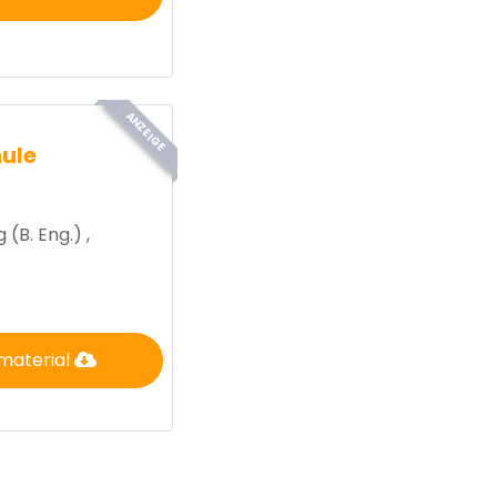
ANZEIGE
ule
 (B. Eng.) ,
material