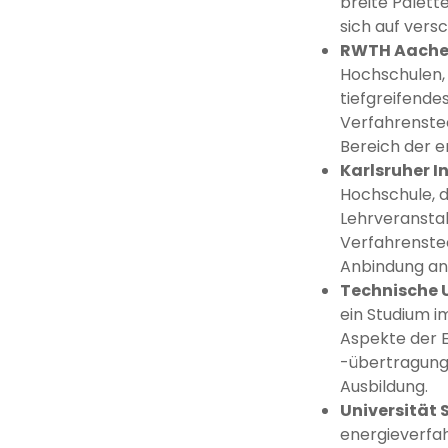
breite Palett
sich auf vers
RWTH Aachen
Hochschulen, 
tiefgreifende
Verfahrenstec
Bereich der 
Karlsruher In
Hochschule, d
Lehrveransta
Verfahrenstec
Anbindung an 
Technische U
ein Studium i
Aspekte der 
-übertragung 
Ausbildung.
Universität 
energieverfa