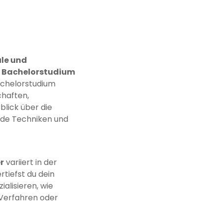
le und
n
Bachelorstudium
Bachelorstudium
chaften,
lick über die
nde Techniken und
r
variiert in der
rtiefst du dein
ialisieren, wie
 Verfahren oder