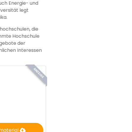
uch Energie- und
versität legt
ika.
hochschulen, die
timmte Hochschule
ngebote der
nlichen Interessen
ANZEIGE
material