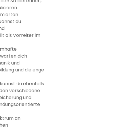
 den Studierenden,
isieren.
mmierten
 kannst du
nd
t als Vorreiter im
namhafte
rwarten dich
anik und
bildung und die enge
 kannst du ebenfalls
rden verschiedene
eicherung und
ndungsorientierte
pektrum an
chen