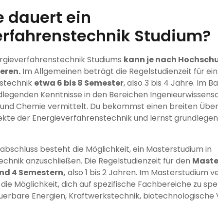
 dauert ein
erfahrenstechnik Studium?
ergieverfahrenstechnik Studiums
kann je nach Hochschu
eren.
Im Allgemeinen beträgt die Regelstudienzeit für ei
nstechnik
etwa 6 bis 8 Semester
, also 3 bis 4 Jahre. Im 
dlegenden Kenntnisse in den Bereichen Ingenieurwissens
 und Chemie vermittelt. Du bekommst einen breiten Überb
kte der Energieverfahrenstechnik und lernst grundlege
schluss besteht die Möglichkeit, ein Masterstudium in
chnik anzuschließen. Die Regelstudienzeit für den
Maste
nd 4 Semestern,
also 1 bis 2 Jahren. Im Masterstudium ve
die Möglichkeit, dich auf spezifische Fachbereiche zu spez
uerbare Energien, Kraftwerkstechnik, biotechnologische