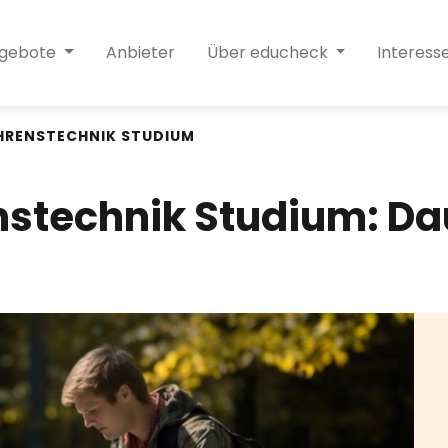
ngebote
Anbieter
Über educheck
Interess
HRENSTECHNIK STUDIUM
stechnik Studium: Da