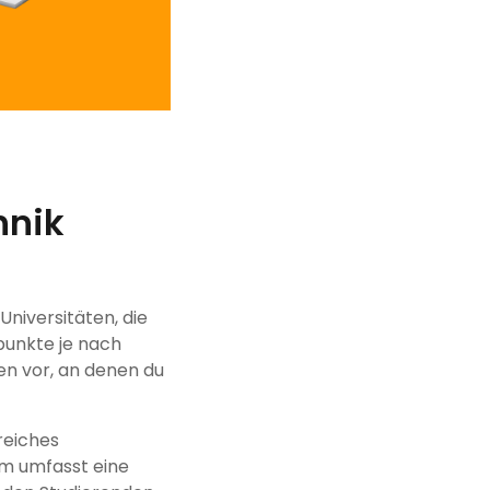
hnik
niversitäten, die
punkte je nach
nen vor, an denen du
reiches
um umfasst eine