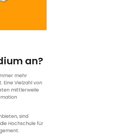
udium an?
n immer mehr
 Eine Vielzahl von
eten mittlerweile
ormation
nbieten, sind
 die Hochschule für
agement.