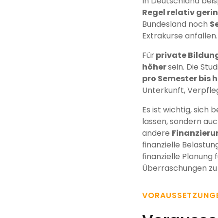
In Deutschland beisp
Regel relativ ger
Bundesland noch
S
Extrakurse anfallen.
Für
private Bildun
höher
sein. Die St
pro Semester bis h
Unterkunft, Verpfle
Es ist wichtig, sich
lassen, sondern auc
andere
Finanzieru
finanzielle Belastun
finanzielle Planung
Überraschungen zu
VORAUSSETZUNG