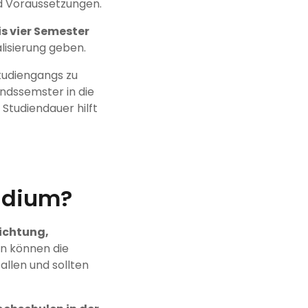
d Voraussetzungen.
is vier Semester
lisierung geben.
Studiengangs zu
andssemster in die
Studiendauer hilft
tudium?
richtung,
en können die
allen und sollten