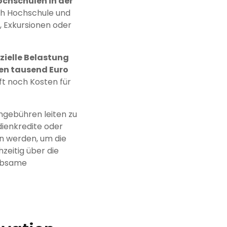
chschulen in der
ch Hochschule und
, Exkursionen oder
zielle Belastung
en tausend Euro
ft noch Kosten für
engebühren leiten zu
dienkredite oder
n werden, um die
hzeitig über die
iebsame