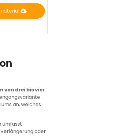
material
ion
 von drei bis vier
diengangsvariante
diums an, welches
ch umfasst
 Verlängerung oder