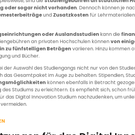
ielsweise, sind die
Studiengebühren an staatlichen Ho
ing oder sogar nicht vorhanden
. Dennoch können je na
emesterbeiträge
und
Zusatzkosten
für Lehrmaterialien
gseinrichtungen oder Auslandsstudien
kann die
finan
udiengebühren an privaten Hochschulen können
von einig
in zu fünfstelligen Beträgen
variieren. Hinzu kommen o
gung und Bücher.
 bei der Auswahl des Studiengangs nicht nur von den Studi
h das Gesamtpaket im Auge zu behalten. Stipendien, Stu
ngsmöglichkeiten
können ebenfalls in Betracht gezoge
g des Studiums zu erleichtern. Es empfiehlt sich, schon frü
 für das Digital Innovation Studium nachzudenken, um unl
 vermeiden.
EN