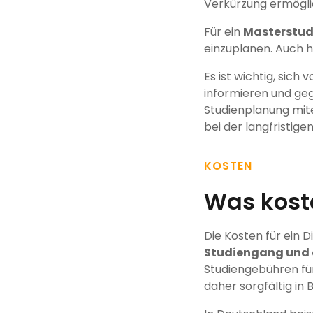
Verkürzung ermögli
Für ein
Masterstu
einzuplanen. Auch h
Es ist wichtig, sic
informieren und geg
Studienplanung mite
bei der langfristig
KOSTEN
Was koste
Die Kosten für ein D
Studiengang und 
Studiengebühren für 
daher sorgfältig in