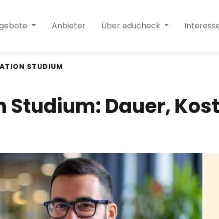
ngebote
Anbieter
Über educheck
Interess
VATION STUDIUM
on Studium: Dauer, Kos