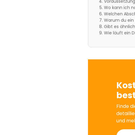
Voraussetzunge
Wo kann ich n
Welchen Absch
Warum du ein D
Gibt es ähnlic
Wie läuft ein 
Kos
best
Finde di
detailli
und me