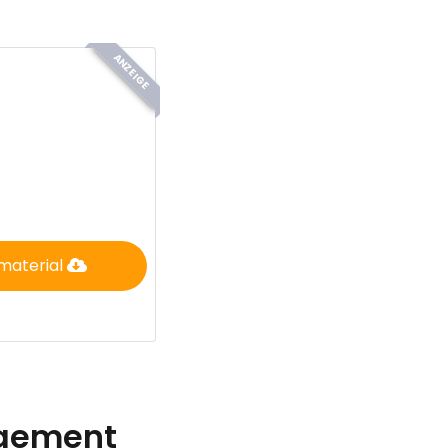
ANZEIGE
material
agement