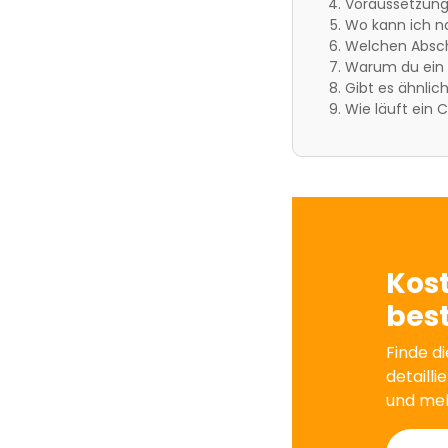
Voraussetzung
Wo kann ich n
Welchen Absc
Warum du ein 
Gibt es ähnli
Wie läuft ein
Kos
best
Finde di
detailli
und me