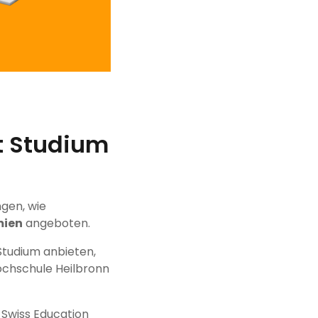
t Studium
gen, wie
mien
angeboten.
Studium anbieten,
ochschule Heilbronn
 Swiss Education