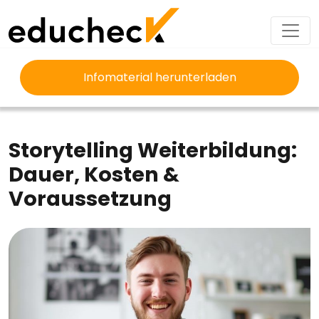
Infomaterial herunterladen
EDUCHECK
AUSBILDUNG
STORYTELLING WEITERBILDUNG
Storytelling Weiterbildung:
Dauer, Kosten &
Voraussetzung