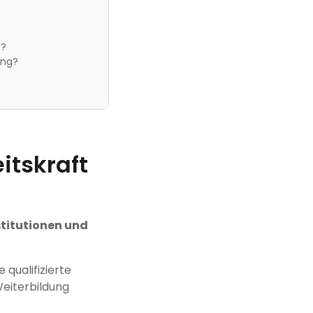
t?
ung?
itskraft
stitutionen und
ne qualifizierte
Weiterbildung