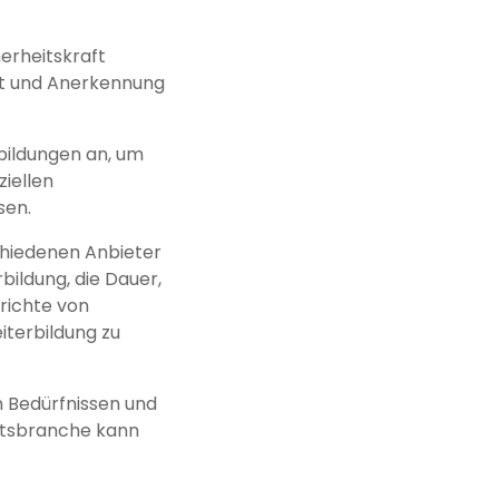
herheitskraft
ität und Anerkennung
bildungen an, um
ziellen
sen.
schiedenen Anbieter
bildung, die Dauer,
richte von
iterbildung zu
en Bedürfnissen und
heitsbranche kann