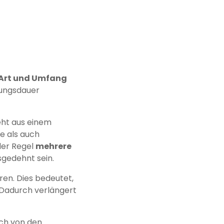
h Art und Umfang
ldungsdauer
eht aus einem
e als auch
der Regel
mehrere
sgedehnt sein.
ren. Dies bedeutet,
. Dadurch verlängert
uch von den