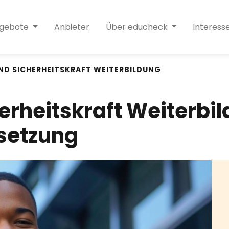
ngebote
Anbieter
Über educheck
Interess
ND SICHERHEITSKRAFT WEITERBILDUNG
erheitskraft Weiterbil
setzung