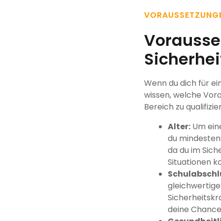
VORAUSSETZUNG
Vorausse
Sicherhei
Wenn du dich für ein
wissen, welche Vora
Bereich zu qualifizie
Alter:
Um eine
du mindestens
da du im Sich
Situationen k
Schulabschl
gleichwertige
Sicherheitskr
deine Chancen