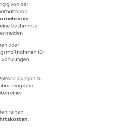
ngig von der
 enthaltenen
zu mehreren
r eine bestimmte
vermeiden.
onen oder
dungsmaßnahmen für
se Schulungen
Weiterbildungen zu
 über mögliche
sten einer
 den reinen
hrtskosten,