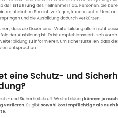
d der
Erfahrung
des Teilnehmers ab. Personen, die bere
 einem ähnlichen Bereich verfügen, können unter Umstän
rspringen und die Ausbildung dadurch verkürzen.
tonen, dass die Dauer einer Weiterbildung allein nicht aus
rfolg der Ausbildung ist. Es ist empfehlenswert, sich vora
 Weiterbildung zu informieren, um sicherzustellen, dass di
elen entsprechen.
t eine Schutz- und Sicherh
ldung?
hutz- und Sicherheitskraft Weiterbildung
können je nach
g variieren
. Es gibt
sowohl kostenpflichtige als auch 
te
.