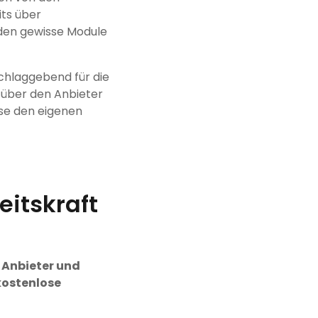
its über
den gewisse Module
schlaggebend für die
b über den Anbieter
ese den eigenen
eitskraft
 Anbieter und
kostenlose