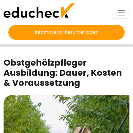
Infomaterial herunterladen
EDUCHECK
AUSBILDUNG
OBSTGEHÖLZPFLEGER AUSBILDUNG
Obstgehölzpfleger
Ausbildung: Dauer, Kosten
& Voraussetzung