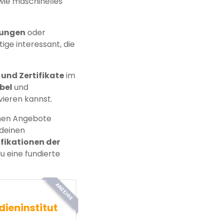
wie maschinelles
dungen
oder
tige interessant, die
 und Zertifikate
im
ibel
und
ieren kannst.
denen Angebote
 deinen
fikationen der
u eine fundierte
ANZEIGE
dieninstitut