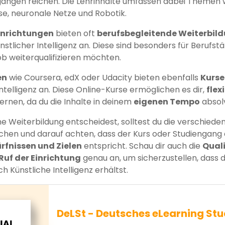
ängen reichen. Die Lehrinhalte umfassen dabei Themen 
e, neuronale Netze und Robotik.
inrichtungen
bieten oft
berufsbegleitende Weiterbil
nstlicher Intelligenz an. Diese sind besonders für Berufstä
b weiterqualifizieren möchten.
en
wie Coursera, edX oder Udacity bieten ebenfalls
Kurse
ntelligenz an. Diese Online-Kurse ermöglichen es dir,
flex
ernen, da du die Inhalte in deinem
eigenen Tempo
absolv
ine Weiterbildung entscheidest, solltest du die verschie
chen und darauf achten, dass der Kurs oder Studiengang
rfnissen und Zielen
entspricht. Schau dir auch die
Quali
Ruf der Einrichtung
genau an, um sicherzustellen, dass d
h Künstliche Intelligenz erhältst.
DeLSt - Deutsches eLearning Stu