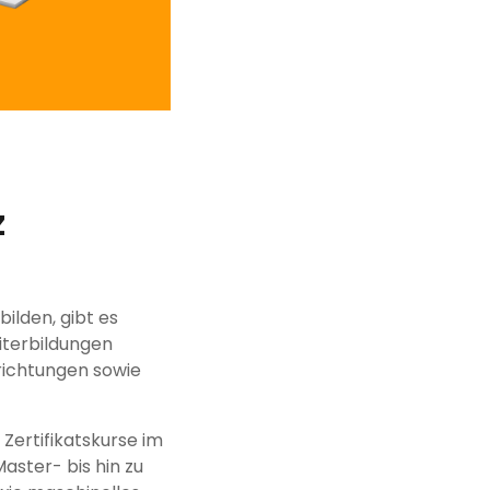
z
ilden, gibt es
iterbildungen
richtungen sowie
Zertifikatskurse im
aster- bis hin zu