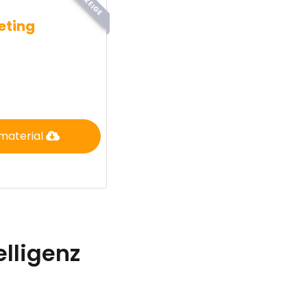
ANZEIGE
eting
material
elligenz