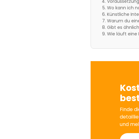
Voraussetzunge
Wo kann ich na
Künstliche Int
Warum du eine 
Gibt es ähnlic
Wie läuft eine
Kos
best
Finde di
detailli
und me