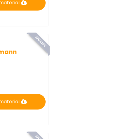
material
ANZEIGE
zmann
material