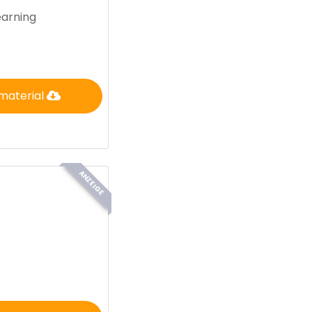
earning
material
ANZEIGE