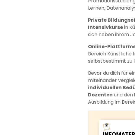
Promotionsstudieng
Lernen, Datenanalys
Private Bildungse
Intensivkurse
in Kü
sich neben ihrem Jo
Online-Plattform
Bereich Künstliche I
selbstbestimmt zu l
Bevor du dich für e
miteinander verglei
individuellen Bedü
Dozenten
und den
Ausbildung im Bereic