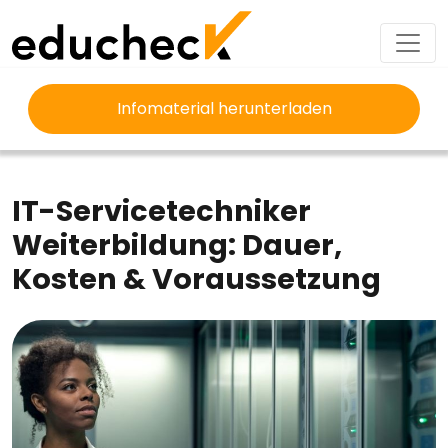
Infomaterial herunterladen
EDUCHECK
AUSBILDUNG
IT-SERVICETECHNIKER WEITERBILDUNG
IT-Servicetechniker
Weiterbildung: Dauer,
Kosten & Voraussetzung