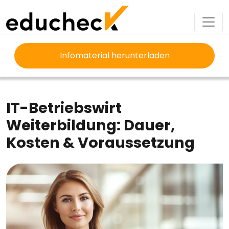
Infomaterial herunterladen
EDUCHECK
AUSBILDUNG
IT-BETRIEBSWIRT WEITERBILDUNG
IT-Betriebswirt
Weiterbildung: Dauer,
Kosten & Voraussetzung