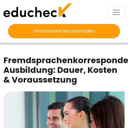
Infomaterial herunterladen
EDUCHECK
AUSBILDUNG
FREMDSPRACHENKORRESPONDENT AUSBILDUNG
Fremdsprachenkorresponde
Ausbildung: Dauer, Kosten
& Voraussetzung