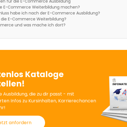
en für die E-Commerce Ausbildung
die E-Commerce Weiterbildung machen?
luss habe ich nach der E-Commerce Ausbildung?
r die E-Commerce Weiterbildung?
mmerce und was mache ich dort?
tenlos Kataloge
ellen!
e Ausbildung, die zu dir passt - mit
erten Infos zu Kursinhalten, Karrierechancen
hr!
etzt anfordern