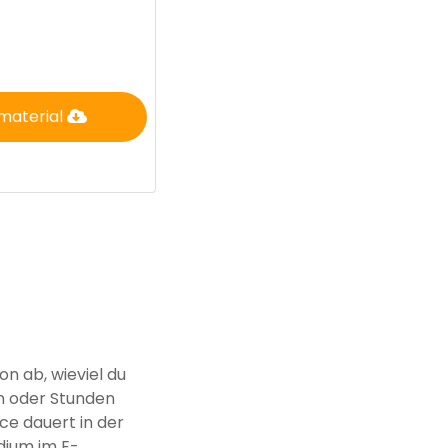
material
n ab, wieviel du
en oder Stunden
e dauert in der
udium im E-