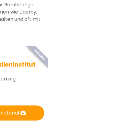
r Berufstätige
formen wie Udemy,
alten und oft mit
ANZEIGE
dieninstitut
earning
material