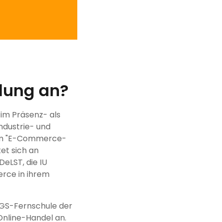
dung an?
 im Präsenz- als
ndustrie- und
zum "E-Commerce-
et sich an
DeLST, die IU
rce in ihrem
NGS-Fernschule der
Online-Handel an.