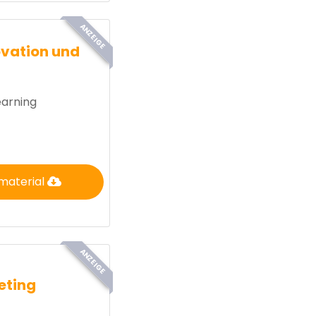
ANZEIGE
ovation und
earning
material
ANZEIGE
eting