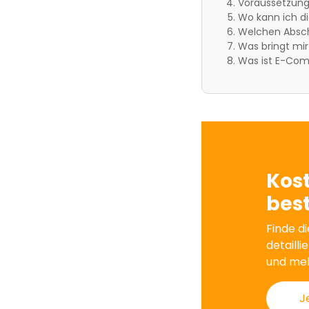
Voraussetzung
Wo kann ich 
Welchen Absch
Was bringt mi
Was ist E-Co
Kos
best
Finde di
detailli
und me
J