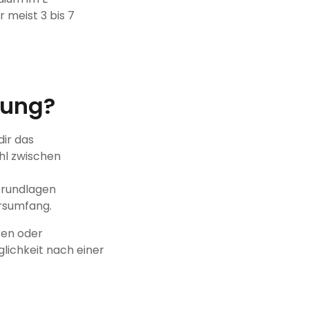
 meist 3 bis 7
dung?
dir das
hl zwischen
 Grundlagen
ursumfang.
ren oder
glichkeit nach einer