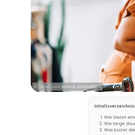
© (JLco) Julia Amaral; AdobeStock
Inhaltsverzeichnis
Wer bietet ei
Wie lange dau
Was kostet di