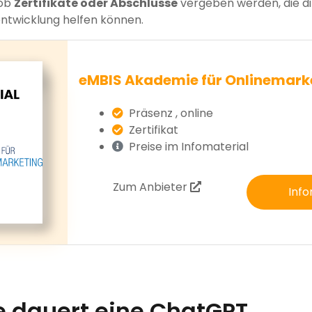
ob
Zertifikate oder Abschlüsse
vergeben werden, die di
entwicklung helfen können.
eMBIS Akademie für Onlinemark
Präsenz , online
Zertifikat
Preise im Infomaterial
Zum Anbieter
Info
e dauert eine ChatGPT