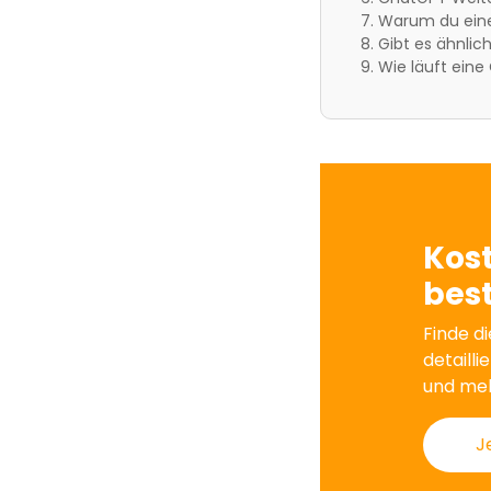
Warum du eine
Gibt es ähnlic
Wie läuft ein
Kos
best
Finde di
detailli
und me
J