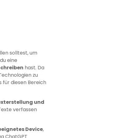
üllen solltest, um
 du eine
Schreiben
hast. Da
-Technologien zu
s für diesen Bereich
exterstellung und
 Texte verfassen
eeignetes Device
,
 Da ChatGPT