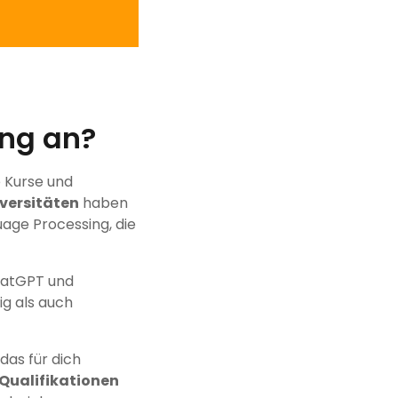
ung an?
ie Kurse und
versitäten
haben
uage Processing, die
ChatGPT und
g als auch
as für dich
Qualifikationen