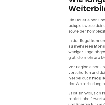
Weiterbi
Die Dauer einer Ch
beispielsweise dei
sowie der Komplexit
In der Regel könne
zu mehreren Mon
weniger Tage abges
gibt, die mehrere 
Vor Beginn einer Ch
verschaffen und dei
hierbei auch
mögli
der Weiterbildung a
Es ist sinnvoll, sich
r
realistische Erwar
und Energie für die