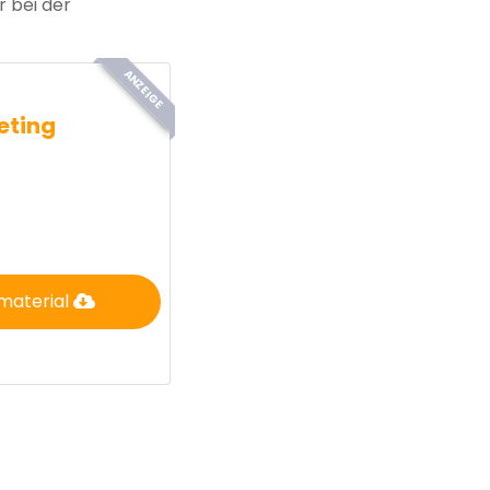
r bei der
ANZEIGE
eting
material