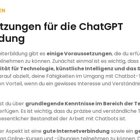
EN
tzungen für die ChatGPT
ldung
iterbildung gibt es
einige Voraussetzungen
, die du erf
eilnehmen zu können. Zunächst einmal ist es wichtig, dass
nität für Technologie, künstliche Intelligenz und das 
arauf abzielt, deine Fähigkeiten im Umgang mit Chatbot
on Vorteil, wenn du ein gewisses Interesse und Verständni
st du über
grundlegende Kenntnisse im Bereich der T
rfügen. Es ist wichtig, dass du präzise und verständliche
wesentlicher Bestandteil der Arbeit mit Chatbots ist.
er Aspekt ist eine
gute Internetverbindung
sowie ein
g
an Online-Kursen und -Übungen teilnehmen zu können.