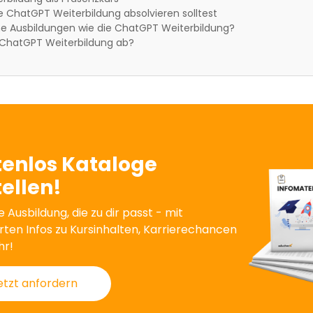
 ChatGPT Weiterbildung absolvieren solltest
he Ausbildungen wie die ChatGPT Weiterbildung?
e ChatGPT Weiterbildung ab?
tenlos Kataloge
ellen!
e Ausbildung, die zu dir passt - mit
erten Infos zu Kursinhalten, Karrierechancen
hr!
etzt anfordern