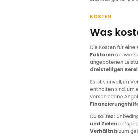
KOSTEN
Was kost
Die Kosten für eine
Faktoren
ab, wie z
angebotenen Leistun
dreistelligen Bere
Es ist sinnvoll, im V
enthalten sind, um 
verschiedene Angeb
Finanzierungshilf
Du solltest unbedin
und Zielen
entspric
Verhältnis
zum geb