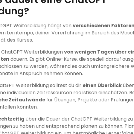
ldung?
atGPT Weiterbildung hängt von
verschiedenen Faktore
nem Lerntempo, deiner Vorerfahrung im Bereich des Masch
ät des Kurses.
n ChatGPT Weiterbildungen
von wenigen Tagen über
ei
aten
dauern. Es gibt Online-Kurse, die speziell darauf ausg
chlossen zu werden, während es auch umfangreichere W
Monate in Anspruch nehmen können.
atGPT Weiterbildung solltest du dir
einen Überblick
über
ne individuellen Zeitressourcen realistisch einschätzen. B
che Zeitaufwände
für Übungen, Projekte oder Prüfunge
nfallen könnten.
echtzeitig
über die Dauer der ChatGPT Weiterbildung zu 
tungen zu haben und entsprechend planen zu können. Pla
 ChatGPT Weiterbildung ein, um bestmögliche Lernerfolge 