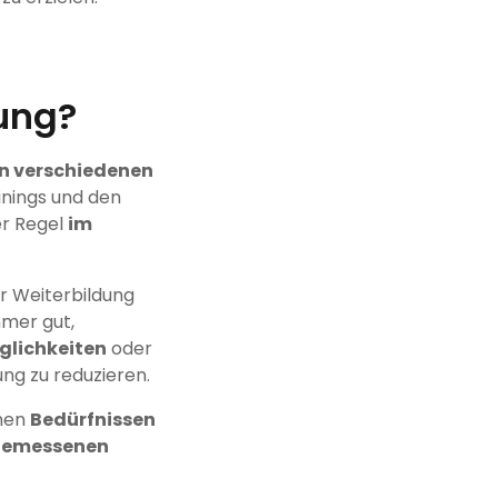
ung?
n verschiedenen
inings und den
er Regel
im
r Weiterbildung
mmer gut,
glichkeiten
oder
ng zu reduzieren.
inen
Bedürfnissen
emessenen