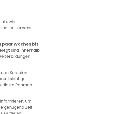
n
ab, wie
inellen Lernens
n paar Wochen bis
elegt sind, innerhalb
eiterbildungen
 den Kursplan
erücksichtige
n, die im Rahmen
informieren, um
ne genügend Zeit
zu erzielen.