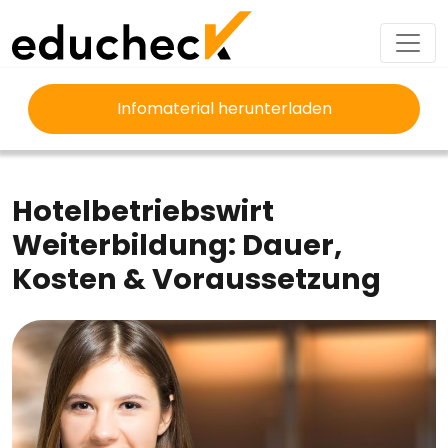
Infomaterial herunterladen
EDUCHECK
AUSBILDUNG
HOTELBETRIEBSWIRT WEITERBILDUNG
Hotelbetriebswirt
Weiterbildung: Dauer,
Kosten & Voraussetzung