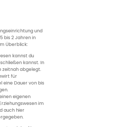
ungseinrichtung und
5 bis 2 Jahren in
 im Überblick:
wesen kannst du
schließen kannst. In
n zeitnah abgelegt.
wirt für
l eine Dauer von bis
gen.
deinen eigenen
 Erziehungswesen im
nd auch hier
vorgegeben.