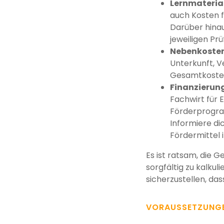
Lernmateria
auch Kosten f
Darüber hina
jeweiligen Pr
Nebenkosten
Unterkunft, V
Gesamtkosten
Finanzierun
Fachwirt für 
Förderprogram
Informiere di
Fördermittel
Es ist ratsam, die 
sorgfältig zu kalku
sicherzustellen, das
VORAUSSETZUNG