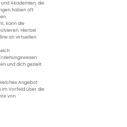
r und Akademien, die
ungen haben oft
en.
t, kann die
lvieren. Hierbei
ine an virtuellen
reich
r Erziehungswesen
en und dich gezielt
n, welches Angebot
h im Vorfeld über die
hte von