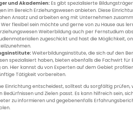
ger und Akademien:
Es gibt spezialisierte Bildungsträge
en im Bereich Erziehungswesen anbieten. Diese Einricht
nahen Ansatz und arbeiten eng mit Unternehmen zusamm
:
Wer flexibel sein möchte und gerne von zu Hause aus lern
Erziehungswesen Weiterbildung auch per Fernstudium abso
udienmaterialien zugeschickt und hast die Möglichkeit, onl
teilzunehmen.
gsinstitute:
Weiterbildungsinstitute, die sich auf den Be
en spezialisiert haben, bieten ebenfalls die Fachwirt fü
 an. Hier kannst du von Experten auf dem Gebiet profitier
nftige Tätigkeit vorbereiten.
ne Einrichtung entscheidest, solltest du sorgfältig prüfe
Bedürfnissen und Zielen passt. Es kann hilfreich sein, sic
ieter zu informieren und gegebenenfalls Erfahrungsberic
olen.