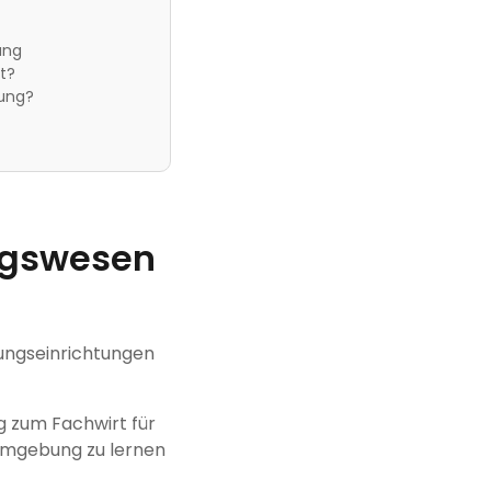
ung
t?
dung?
ungswesen
dungseinrichtungen
g zum Fachwirt für
n Umgebung zu lernen