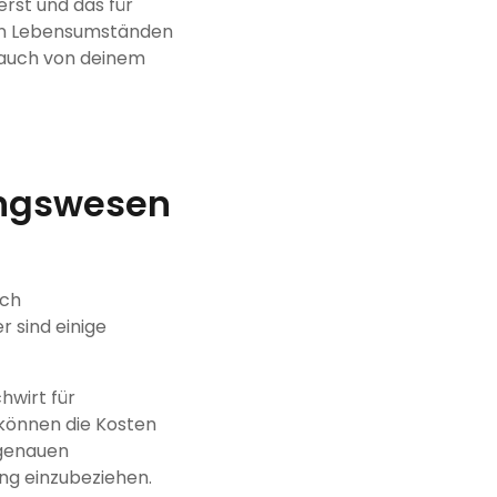
erst und das für
hen Lebensumständen
g auch von deinem
ungswesen
ach
r sind einige
hwirt für
 können die Kosten
 genauen
ng einzubeziehen.