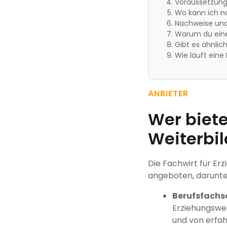
Voraussetzunge
Wo kann ich na
Nachweise und 
Warum du eine 
Gibt es ähnlic
Wie läuft eine
ANBIETER
Wer biete
Weiterbi
Die Fachwirt für Er
angeboten, darunte
Berufsfachs
Erziehungswes
und von erfah