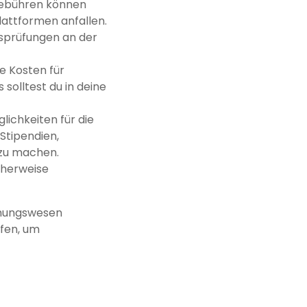
gebühren können
lattformen anfallen.
sprüfungen an der
e Kosten für
solltest du in deine
lichkeiten für die
Stipendien,
 zu machen.
cherweise
iehungswesen
üfen, um