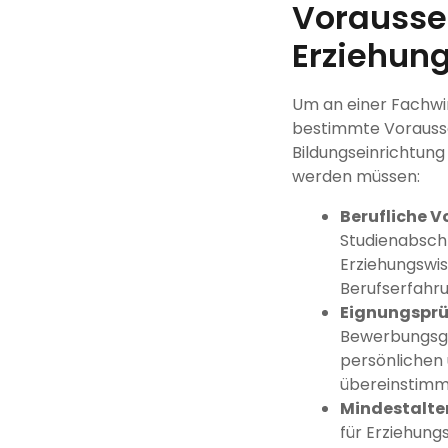
Vorausset
Erziehun
Um an einer Fachwi
bestimmte Vorausse
Bildungseinrichtung
werden müssen:
Berufliche V
Studienabschl
Erziehungswi
Berufserfahru
Eignungsprü
Bewerbungsges
persönlichen
übereinstimm
Mindestalte
für Erziehung