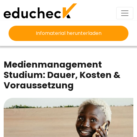
Infomaterial herunterladen
EDUCHECK
STUDIUM
MEDIENMANAGEMENT STUDIUM
Medienmanagement
Studium: Dauer, Kosten &
Voraussetzung