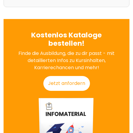
Kostenlos Kataloge
bestellen!
Finde die Ausbildung, die zu dir passt - mit
detaillierten Infos zu Kursinhalten,
Karrierechancen und mehr!
Jetzt anfordern