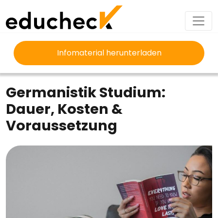
Infomaterial herunterladen
EDUCHECK
STUDIUM
GERMANISTIK STUDIUM
Germanistik Studium:
Dauer, Kosten &
Voraussetzung