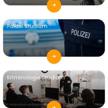
© AA+W; Adobe Stock
Polizei Studium
© Racle Fotodesign; Adobe Stock
Kriminologie Studium
© VadimGuzhva;Adobe Stock