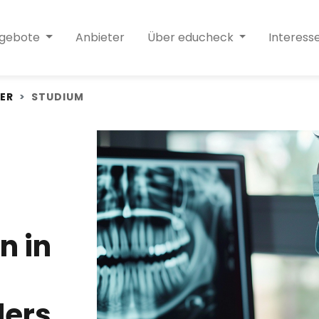
ngebote
Anbieter
Über educheck
Interess
ER
STUDIUM
n in
ders