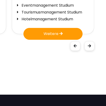
BWL Studium
Soz
MBA - Master of Business
Soz
Administration
Med
Wirtschaftswissenschaften Studium
Weitere