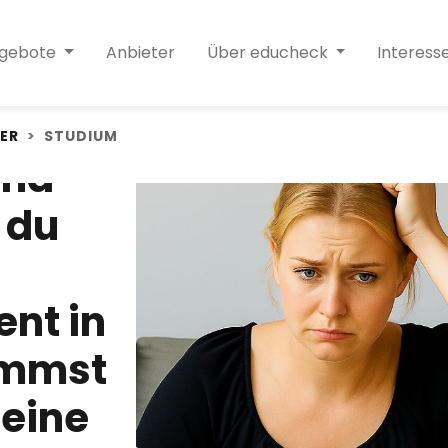
ngebote
Anbieter
Über educheck
Interess
ER
STUDIUM
end
 du
nt in
ommst
deine