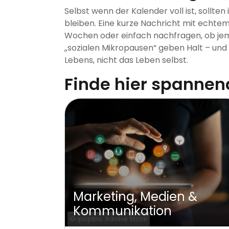
Selbst wenn der Kalender voll ist, sollt
bleiben. Eine kurze Nachricht mit echtem 
Wochen oder einfach nachfragen, ob jem
„sozialen Mikropausen“ geben Halt – und e
Lebens, nicht das Leben selbst.
Finde hier spanne
Hotellerie, Gastronomie &
Tourismus
© opolja; Adobe Stock