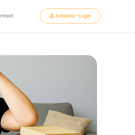
entest
Anbieter-Login