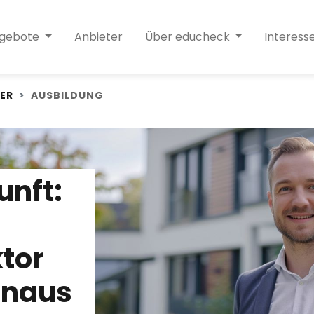
ngebote
Anbieter
Über educheck
Interess
ER
AUSBILDUNG
unft:
tor
inaus