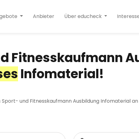
ngebote
Anbieter
Über educheck
Interess
nd Fitnesskaufmann A
ses
Infomaterial!
es Sport- und Fitnesskaufmann Ausbildung Infomaterial an