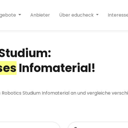
ngebote
Anbieter
Über educheck
Interess
 Studium:
ses
Infomaterial!
s Robotics Studium Infomaterial an und vergleiche versch