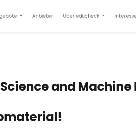
ngebote
Anbieter
Über educheck
Interess
 Science and Machine
omaterial!