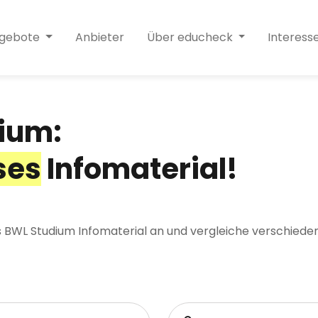
ngebote
Anbieter
Über educheck
Interess
ium:
ses
Infomaterial!
s BWL Studium Infomaterial an und vergleiche verschiede