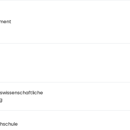
ement
tswissenschaftliche
g
hschule