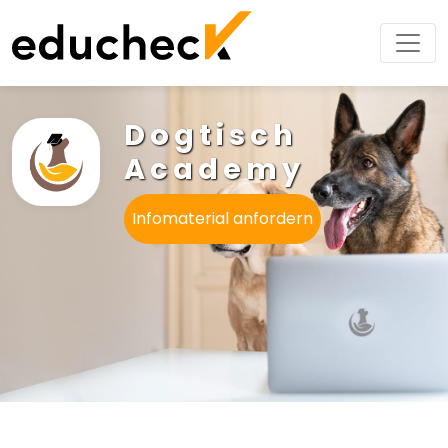
Dogtisch
Academy
Infomaterial anfordern