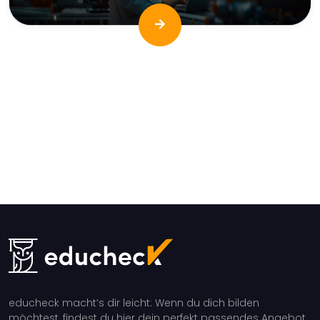
educheck macht’s dir leicht: Wenn du dich bilden
möchtest, findest du hier dein perfekt passendes Angebot.