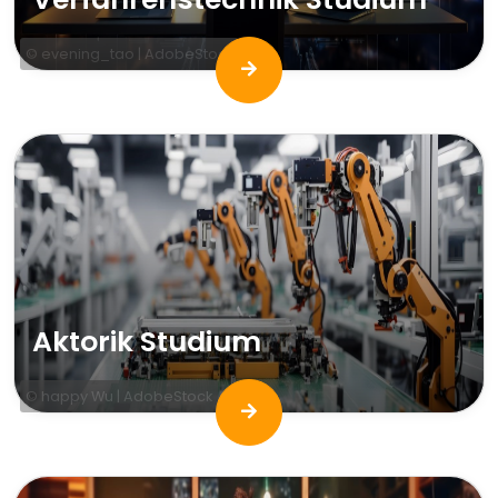
© evening_tao | AdobeStock
Aktorik Studium
© happy Wu | AdobeStock