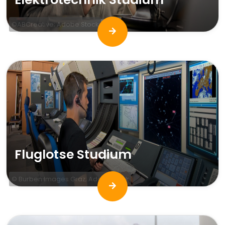
©ABCreative; Adobe Stock
Fluglotse Studium
© Burben Images Graz; AdobeStock