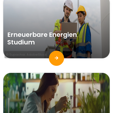
Erneuerbare Energien
Studium
© Supachai; AdobeStock