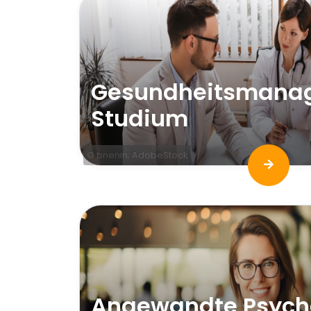
Gesundheitsmana
Studium
© bnenin; AdobeStock
Angewandte Psych