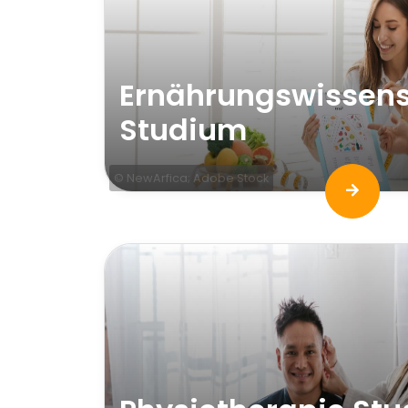
Ernährungswissen
Studium
© NewArfica; Adobe Stock