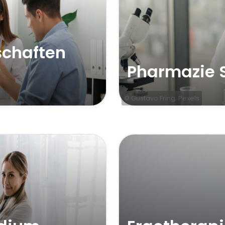
schaften
Pharmazie 
© Gustavo Fring; Pexels