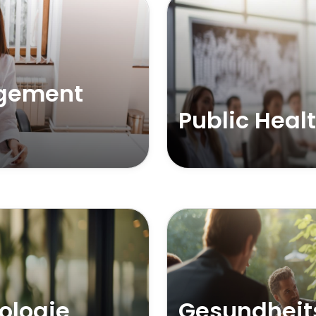
gement
Public Heal
ologie
Gesundhei