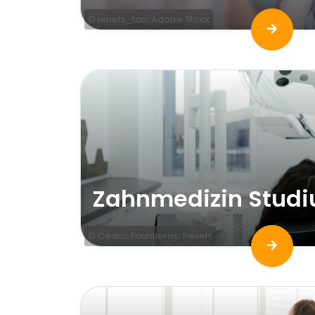
© lenets_tan; Adobe Stock
Zahnmedizin Stud
© Cedric Fauntleroy; Pexels