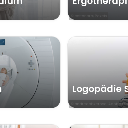
udium
Ergotherap
© cottonbro; Pexels
m
Logopädie 
© andreaobzerova; Adobe Sto