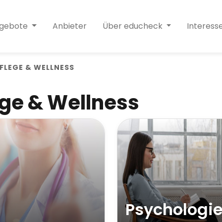
ngebote
Anbieter
Über educheck
Interess
FLEGE & WELLNESS
ege & Wellness
Psychologi