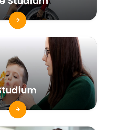
ie Studium
Studium
ck