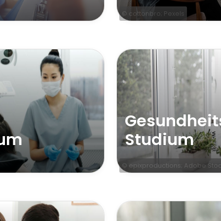
© cottonbro; Pexels
Gesundheit
ium
Studium
© epixproductions; Adobe Sto