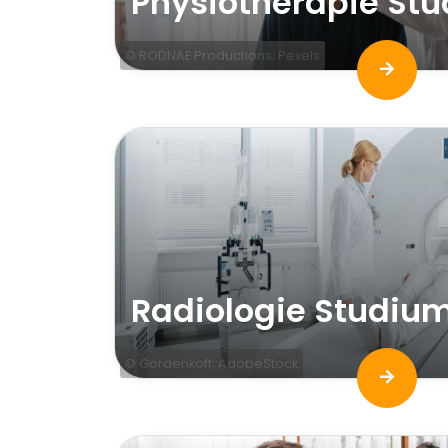
Physiotherapie St
© RODNAE Productions; Pexels
Radiologie Studiu
© Gordenkoff; AdobeStock