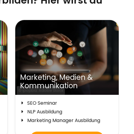
rbilden? Hier wirst du
Wirtschaft &
Unternehmertum
© beeboys; Adobe Stock
Projektmanagement Weiterbildung
Qualitätsmanagement
Weiterbildung
Wirtschaftsfachwirt Weiterbildung