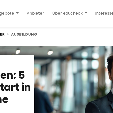
ngebote
Anbieter
Über educheck
Interess
ER
AUSBILDUNG
en: 5
tart in
he