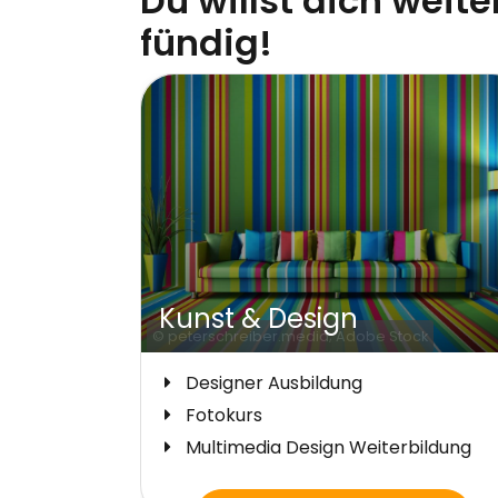
Du willst dich weite
fündig!
Hotellerie, Gastronomie &
Tourismus
© opolja; Adobe Stock
Koch Ausbildung
Eventmanager Ausbildung
Weiterbildung Koch