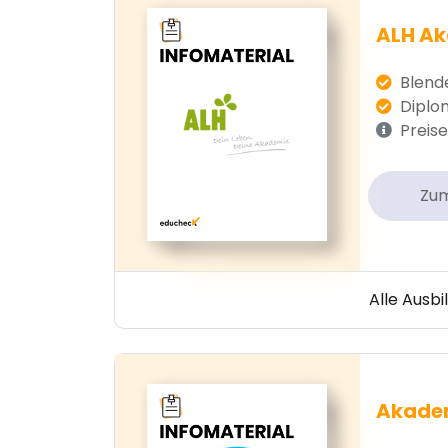
ALH A
Blende
Diplom 
Preise
Zu
Alle Ausb
Akadem