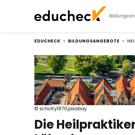
Bildungsa
EDUCHECK
BILDUNGSANGEBOTE
HE
© scholty1970;pixabay
Die Heilpraktike