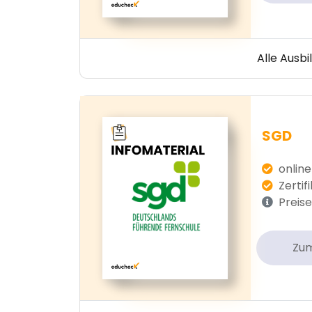
Alle Ausb
SGD
online
Zertif
Preise
Zu