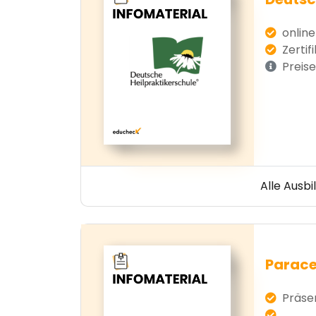
online
Zertif
Preise
Alle Ausb
Parace
Präsen