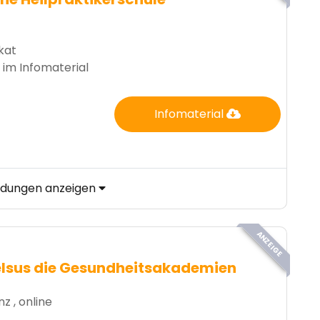
ikat
 im Infomaterial
Infomaterial
ildungen anzeigen
ANZEIGE
lsus die Gesundheitsakademien
z , online