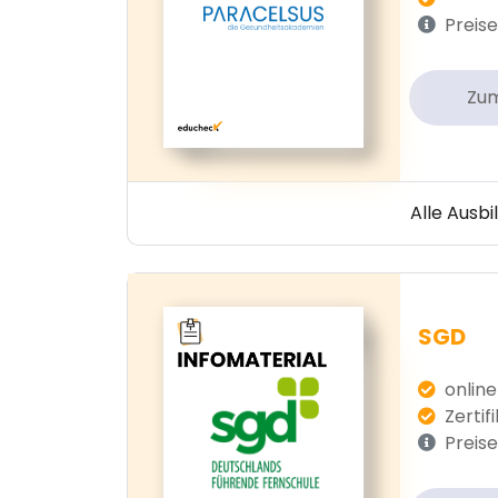
Preise
Zu
Alle Ausb
SGD
online
Zertif
Preise