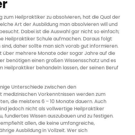
er
g zum Heilpraktiker zu absolvieren, hat die Qual der
welche Art der Ausbildung man absolvieren will und
ucht. Dabei ist die Auswahl gar nicht so einfach;
e Heilpraktiker Schule aufmachen. Daraus folgt
s sind, daher sollte man sich vorab gut informieren.
st über mehrere Monate oder sogar Jahre auf die
iker benötigen einen großen Wissensschatz und es
 Heilpraktiker behandeln lassen, der seinen Beruf
einige Unterschiede zwischen den
t medizinischen Vorkenntnissen werden zum
oten, die meistens 6 – 10 Monate dauern. Auch
nd jedoch nicht als vollwertige Heilpraktiker
u, fundiertes Wissen auszubauen und zu festigen.
mpfiehlt allen, die keine umfangreiche,
hrige Ausbildung in Vollzeit. Wer sich