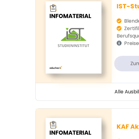
IST-St
Blende
Zertifi
Berufsqua
Preise
Zu
Alle Ausb
KAF A