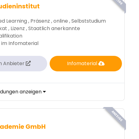
udieninstitut
d Learning , Präsenz , online , Selbststudium
kat , Lizenz , Staatlich anerkannte
lifikation
 im Infomaterial
m Anbieter
Infomaterial
ildungen anzeigen
ANZEIGE
kademie GmbH