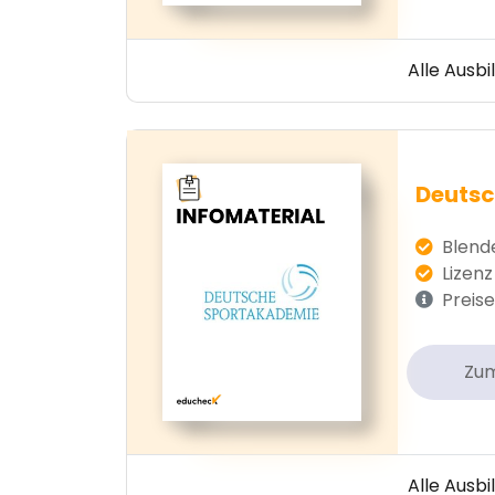
Alle Ausb
Deutsc
Blende
Lizenz 
Preise
Zu
Alle Ausb