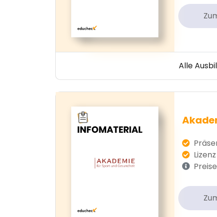
Zu
Alle Ausb
Akadem
Präsen
Lizenz 
Preise
Zu