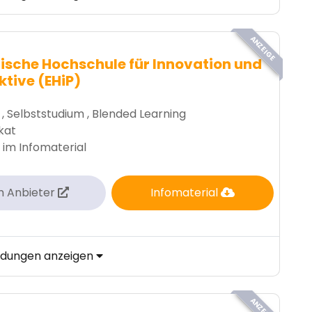
ANZEIGE
ische Hochschule für Innovation und
ktive (EHiP)
 , Selbststudium , Blended Learning
ikat
 im Infomaterial
m Anbieter
Infomaterial
ildungen anzeigen
ANZEIGE